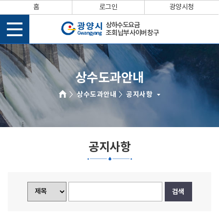
홈
로그인
광양시청
상하수도요금
조회 납부 사이버 창구
상수도과안내
상수도과안내
공지사항
공지사항
검색